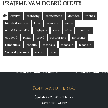
Prajeme Vám dobrú chuť!!!
čerstvé
cestoviny
denne menu
domáce
friends
friends & rosario
káva
káva víno
menu
morské špeciality
najlepšia
nitra
nitre
obedovat
obedové
pizza
pravé
reštaurácia
ristorante
romanticka
rosario
talianska
talianske
taliansko
Taliansky krémeš
vecera
víno
Kontaktujte nás
Špitálska 2, 949 01 Nitra
+421 918 374 132