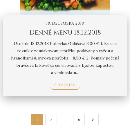
18. decembra 2018
Denné menu 18.12.2018
Utorok: 18.12.2018 Polievka: Gulášová 6,00 € 1. Kurací
rezník v zemiakovom cestíčku podávaný s ryžou a
hranolkami & syrová posýpka 8,50 € 2. Pomaly pečená
bravčová krkovička servírovaná s kyslou kapustou
a viedenskou…
ČÍTAJ VIAC
Navigácia
1
2
…
9
v