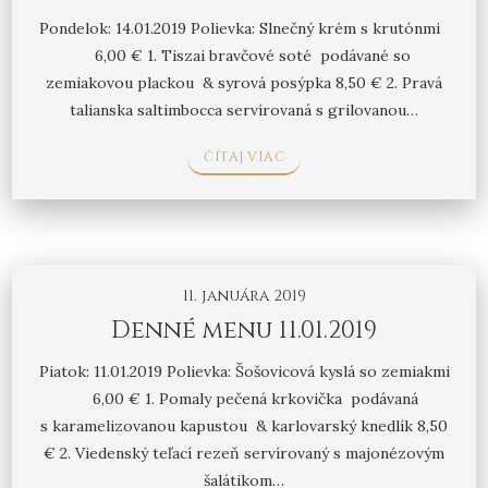
Pondelok: 14.01.2019 Polievka: Slnečný krém s krutónmi
6,00 € 1. Tiszai bravčové soté podávané so
zemiakovou plackou & syrová posýpka 8,50 € 2. Pravá
talianska saltimbocca servírovaná s grilovanou…
ČÍTAJ VIAC
11. januára 2019
Denné menu 11.01.2019
Piatok: 11.01.2019 Polievka: Šošovicová kyslá so zemiakmi
6,00 € 1. Pomaly pečená krkovička podávaná
s karamelizovanou kapustou & karlovarský knedlík 8,50
€ 2. Viedenský teľací rezeň servírovaný s majonézovým
šalátikom…