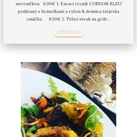
mrveničkou 6,00€ 1. Kurací rezník CORDON BLEU
podávaný s hranolkami a ryžou & domáca tatárska
omáčka 8,50€ 2. Teľací steak na grile…
ČÍTAJ VIAC