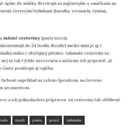
né úplne do mäkka. Servírujú sa najčastejšie s omáčkami na
ené čerstvými bylinkami (bazalka, rozmarín, tymian,
na
sušené cestoviny
(pasta secca),
e skonzumujú do 24 hodín. Rozdiel medzi nimi je aj v
ladká múka z obyčajnej pšenice, talianske cestoviny sa
 nej sa tak rýchlo nerozvaria a môžeme ich pripraviť „al
často používajú aj vajíčka.
 farbené napríklad na zeleno špenátom, na červeno
vým atramentom.
arov a ich jednoduchou prípravou sú cestoviny tak obľúbené
made
made
pasta
pravé
talianske