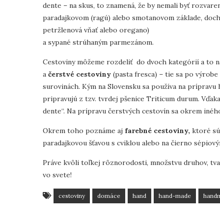
dente – na skus, to znamená, že by nemali byť rozvare
paradajkovom (ragú) alebo smotanovom základe, dochut
petržlenová vňať alebo oregano)
a sypané strúhaným parmezánom.
Cestoviny môžeme rozdeliť do dvoch kategórií a to 
a
čerstvé cestoviny
(pasta fresca) – tie sa po výrob
surovinách. Kým na Slovensku sa používa na prípravu h
pripravujú z tzv. tvrdej pšenice Triticum durum. Vďaka
dente“. Na prípravu čerstvých cestovín sa okrem iného 
Okrem toho poznáme aj
farebné cestoviny,
ktoré sú
paradajkovou šťavou s cviklou alebo na čierno sépio
Práve kvôli toľkej rôznorodosti, množstvu druhov, tv
vo svete!
cestoviny
domáce
hand
hand-made
hand