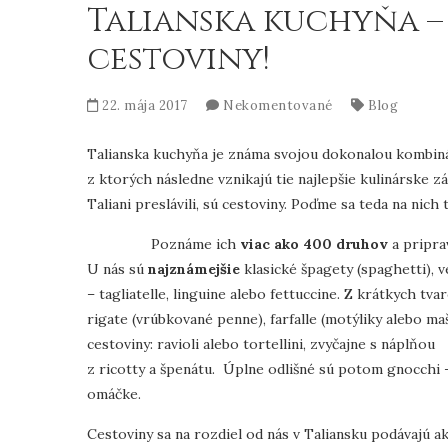
Talianska kuchyňa –
cestoviny!
22. mája 2017
Nekomentované
Blog
Talianska kuchyňa je známa svojou dokonalou kombiná
z ktorých následne vznikajú tie najlepšie kulinárske zá
Taliani preslávili, sú cestoviny. Poďme sa teda na nich
Poznáme ich
viac ako 400 druhov
a pripra
U nás sú
najznámejšie
klasické špagety (spaghetti), 
– tagliatelle, linguine alebo fettuccine. Z krátkych t
rigate (vrúbkované penne), farfalle (motýliky alebo ma
cestoviny: ravioli alebo tortellini, zvyčajne s náplňou
z ricotty a špenátu. Úplne odlišné sú potom gnocchi
omáčke.
Cestoviny sa na rozdiel od nás v Taliansku podávajú ak