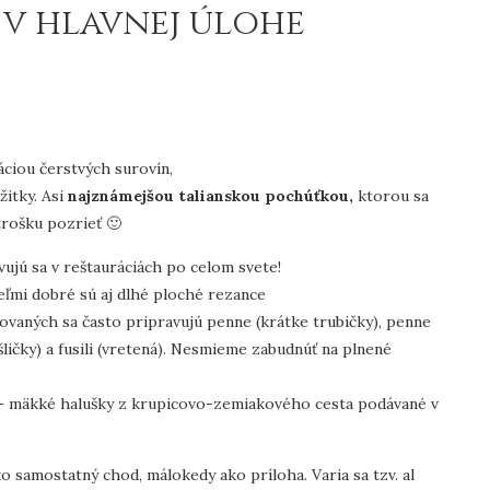
 v hlavnej úlohe
ciou čerstvých surovín,
žitky. Asi
najzn
ámejšou talianskou pochúťkou,
ktorou sa
 trošku pozrieť 🙂
vujú sa v reštauráciách po celom svete!
veľmi dobré sú aj dlhé ploché rezance
varovaných sa často pripravujú penne (krátke trubičky), penne
šličky) a fusili (vretená). Nesmieme zabudnúť na plnené
 – mäkké halušky z krupicovo-zemiakového cesta podávané v
o samostatný chod, málokedy ako príloha. Varia sa tzv. al