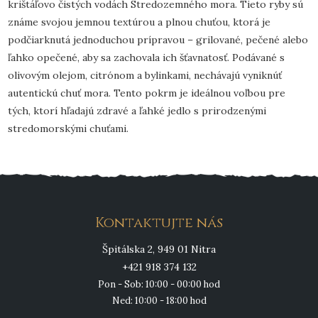
krištáľovo čistých vodách Stredozemného mora. Tieto ryby sú
známe svojou jemnou textúrou a plnou chuťou, ktorá je
podčiarknutá jednoduchou prípravou – grilované, pečené alebo
ľahko opečené, aby sa zachovala ich šťavnatosť. Podávané s
olivovým olejom, citrónom a bylinkami, nechávajú vyniknúť
autentickú chuť mora. Tento pokrm je ideálnou voľbou pre
tých, ktorí hľadajú zdravé a ľahké jedlo s prirodzenými
stredomorskými chuťami.
Kontaktujte nás
Špitálska 2, 949 01 Nitra
+421 918 374 132
Pon - Sob: 10:00 - 00:00 hod
Ned: 10:00 - 18:00 hod