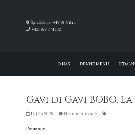
Špitálska 2, 949 01 Nitra
+421 918 374 132
O NÁS
DENNÉ MENU
JEDÁLN
Gavi di Gavi BOBO, L
11. júla 2025
Nekomentované
Piemonte