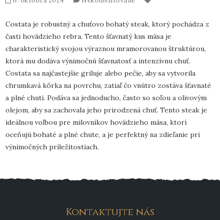
6. októbra 2024
Nekomentované
Costata je robustný a chuťovo bohatý steak, ktorý pochádza z
časti hovädzieho rebra. Tento šťavnatý kus mäsa je
charakteristický svojou výraznou mramorovanou štruktúrou,
ktorá mu dodáva výnimočnú šťavnatosť a intenzívnu chuť.
Costata sa najčastejšie griluje alebo pečie, aby sa vytvorila
chrumkavá kôrka na povrchu, zatiaľ čo vnútro zostáva šťavnaté
a plné chuti. Podáva sa jednoducho, často so soľou a olivovým
olejom, aby sa zachovala jeho prirodzená chuť. Tento steak je
ideálnou voľbou pre milovníkov hovädzieho mäsa, ktorí
oceňujú bohaté a plné chute, a je perfektný na zdieľanie pri
výnimočných príležitostiach.
Kontaktujte nás