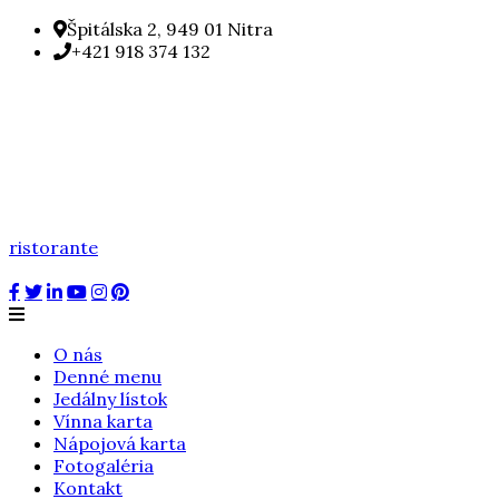
Špitálska 2, 949 01 Nitra
+421 918 374 132
ristorante
O nás
Denné menu
Jedálny lístok
Vínna karta
Nápojová karta
Fotogaléria
Kontakt