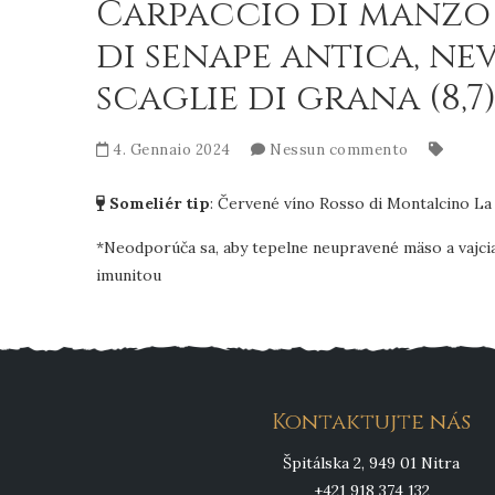
Carpaccio di manzo 
di senape antica, ne
scaglie di grana (8,7)
4. Gennaio 2024
Nessun commento
Someliér tip
:
Červené víno Rosso di Montalcino La F
*Neodporúča sa, aby tepelne neupravené mäso a vajci
imunitou
Kontaktujte nás
Špitálska 2, 949 01 Nitra
+421 918 374 132