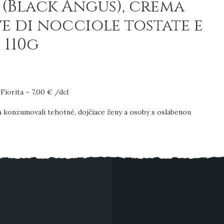
(Black Angus), crema
ve di nocciole tostate e
 110g
iorita – 7,00 € /dcl
a konzumovali tehotné, dojčiace ženy a osoby s oslabenou