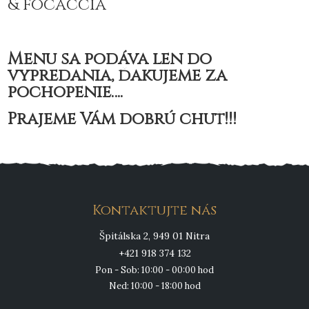
& focaccia
Menu sa podáva len do
vypredania, ďakujeme za
pochopenie….
Prajeme Vám dobrú chuť!!!
Kontaktujte nás
Špitálska 2, 949 01 Nitra
+421 918 374 132
Pon - Sob: 10:00 - 00:00 hod
Ned: 10:00 - 18:00 hod