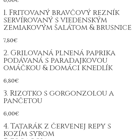
1. Fritovaný bravčový rezník
servírovaný s viedenským
zemiakovým šalátom & brusnice
7,80€
2. Grilovaná plnená paprika
podávaná s paradajkovou
omáčkou & domáci knedlík
6,80€
3. Rizotko s gorgonzolou a
pančetou
6,00€
4. Tatarák z červenej repy s
kozím syrom