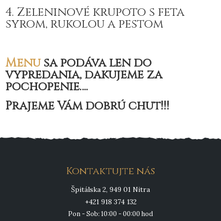
4. Zeleninové krupoto s feta
syrom, rukolou a pestom
Menu
sa podáva len do
vypredania, ďakujeme za
pochopenie….
Prajeme Vám dobrú chuť!!!
Kontaktujte nás
Špitálska 2, 949 01 Nitra
+421 918 374 132
Pon - Sob: 10:00 - 00:00 hod