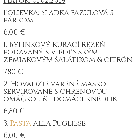
Piatok: 01.02.2019
Polievka: Sladká fazulová s
párkom
6,00 €
1. Bylinkový kurací rezeň
podávaný s viedenským
zemiakovým šalátikom & citrón
7,80 €
2. Hovädzie varené mäsko
servírované s chrenovou
omáčkou & domáci knedlík
6,80 €
3.
Pasta
alla Pugliese
6,00 €