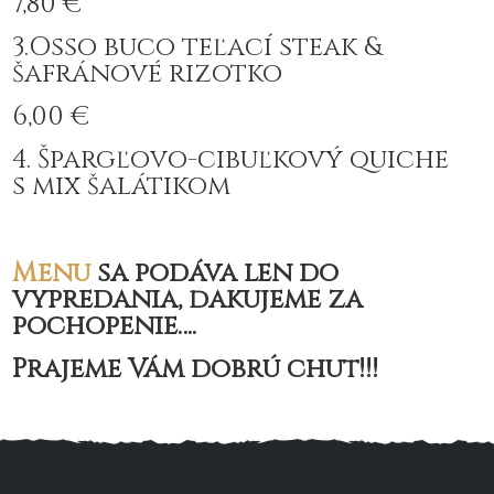
7,80 €
3.Osso buco teľací steak &
šafránové rizotko
6,00 €
4. Špargľovo-cibuľkový quiche
s mix šalátikom
Menu
sa podáva len do
vypredania, ďakujeme za
pochopenie….
Prajeme Vám dobrú chuť!!!