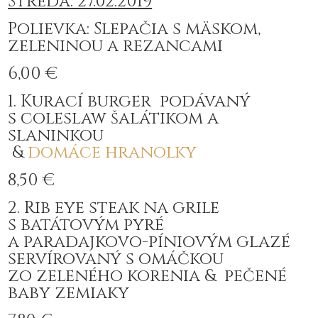
Streda: 27.02.2019
Polievka: Slepačia s mäskom,
zeleninou a rezancami
6,00 €
1. Kurací burger podávaný
s coleslaw šalátikom a
slaninkou
&
domáce
hranolky
8,50 €
2. Rib eye steak na grile
s batátovým pyré
a paradajkovo-píniovým glazé
servírovaný s omáčkou
zo zeleného korenia & pečené
baby zemiaky