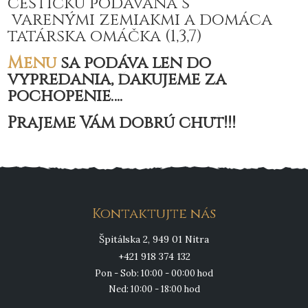
cestíčku podávaná s
varenými zemiakmi a domáca
tatárska omáčka (1,3,7)
Menu
sa podáva len do
vypredania, ďakujeme za
pochopenie….
Prajeme Vám dobrú chuť!!!
Kontaktujte nás
Špitálska 2, 949 01 Nitra
+421 918 374 132
Pon - Sob: 10:00 - 00:00 hod
Ned: 10:00 - 18:00 hod