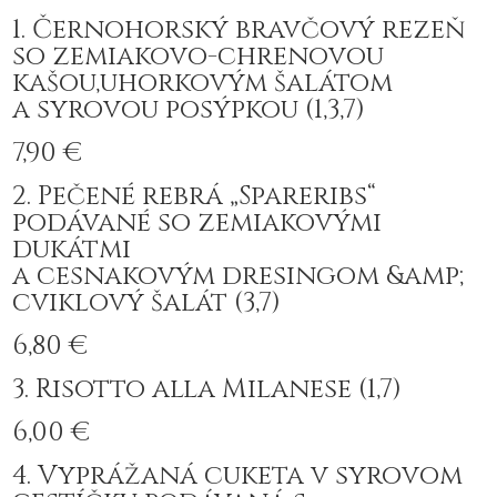
1. Černohorský bravčový rezeň
so zemiakovo-chrenovou
kašou,uhorkovým šalátom
a syrovou posýpkou (1,3,7)
7,90 €
2. Pečené rebrá „Spareribs“
podávané so zemiakovými
dukátmi
a cesnakovým dresingom &amp;
cviklový šalát (3,7)
6,80 €
3. Risotto alla Milanese (1,7)
6,00 €
4. Vyprážaná cuketa v syrovom