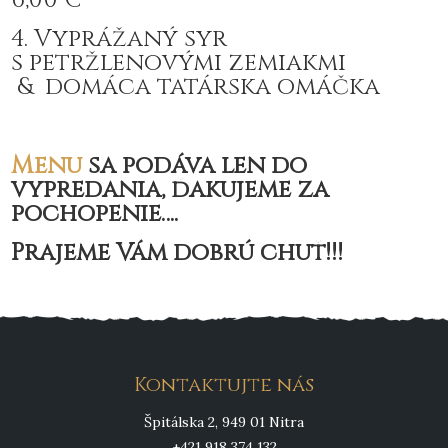
4. Vyprážaný syr
s petržlenovými zemiakmi
& domáca tatárska omáčka
Menu
sa podáva len do
vypredania, ďakujeme za
pochopenie….
Prajeme Vám dobrú chuť!!!
Kontaktujte nás
Špitálska 2, 949 01 Nitra
+421 918 374 132