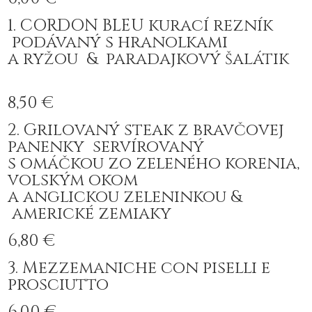
1. CORDON BLEU kurací rezník
podávaný s hranolkami
a ryžou & paradajkový šalátik
8,50 €
2. Grilovaný steak z bravčovej
panenky servírovaný
s omáčkou zo zeleného korenia,
volským okom
a anglickou zeleninkou &
americké zemiaky
6,80 €
3. Mezzemaniche con piselli e
prosciutto
6,00 €