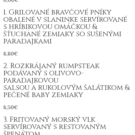
1. Grilované bravčové pníky
obalené v slaninke servírované
s hríbikovou omáčkou &
šťuchané zemiaky so sušenými
paradajkami
8,80€
2. Rozkrájaný rumpsteak
podávaný s olivovo-
paradajkovou
salsou a rukolovým šalátikom &
pečené baby zemiaky
8,50€
3. Fritovaný morský vlk
servírovaný s restovaným
špenátom