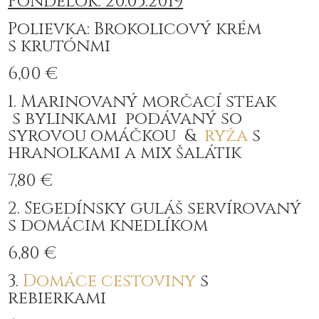
Pondelok: 20.05.2019
Polievka: Brokolicový krém
s krutónmi
6,00 €
1. Marinovaný morčací steak
s bylinkami podávaný so
syrovou omáčkou &
ryža
s
hranolkami a mix šalátik
7,80 €
2. Segedínsky guláš servírovaný
s domácim knedlíkom
6,80 €
3.
Domáce
cestoviny
s
rebierkami