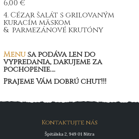
6,00 €
4. Cézar šalát s grilovaným
kuracím mäskom
& parmezánové krutóny
Menu
sa podáva len do
vypredania, ďakujeme za
pochopenie….
Prajeme Vám dobrú chuť!!!
Kontaktujte nás
Špitálska 2, 949 01 Nitra