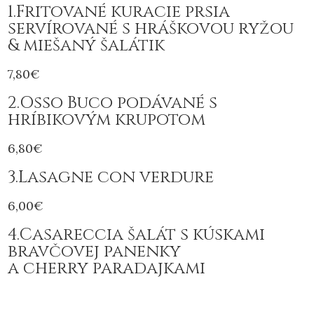
1.Fritované kuracie prsia
servírované s hráškovou ryžou
& miešaný šalátik
7,80€
2.Osso Buco podávané s
hríbikovým krupotom
6,80€
3.Lasagne con verdure
6,00€
4.Casareccia šalát s kúskami
bravčovej panenky
a cherry paradajkami