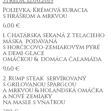
Streda: 12.06.2019
Polievka: Krémová kuracia
s hráškom a mrkvou
6,00 €
1. Chatárska sekaná z teľacieho
mäska podávaná
s horčicovo-zemiakovým pyré
a demi-glace
omáčkou & domáca čalamáda
9,60 €
2. Rump steak servírovaný
s grilovanou špargľou
a mrkvou & holandská omáčka
a nové zemiaky
na masle s vňaťkou