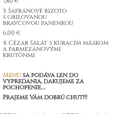
7,80 €
3. Šafránové rizoto
s grilovanou
bravčovou panenkou
6,00 €
4. Cézar šalát s kuracím mäskom
a parmezánovými
krutónmi
Menu
sa podáva len do
vypredania, ďakujeme za
pochopenie….
Prajeme Vám dobrú chuť!!!