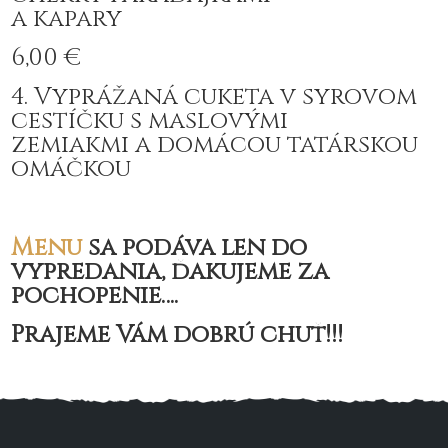
a kapary
6,00 €
4. Vyprážaná cuketa v syrovom
cestíčku s maslovými
zemiakmi a domácou tatárskou
omáčkou
Menu
sa podáva len do
vypredania, ďakujeme za
pochopenie….
Prajeme Vám dobrú chuť!!!