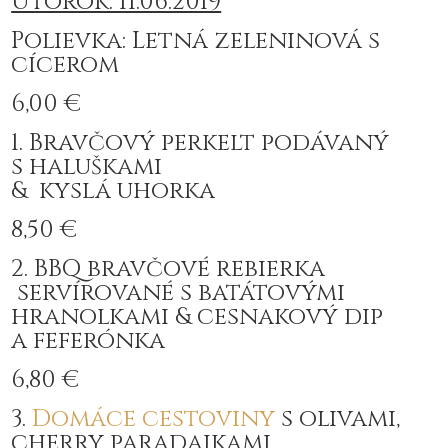
Utorok: 11.06.2019
Polievka: Letná zeleninová s
cícerom
6,00 €
1. Bravčový perkelt podávaný
s haluškami
& kyslá uhorka
8,50 €
2. BBQ bravčové rebierka
servírované s batátovými
hranolkami & cesnakový dip
a feferónka
6,80 €
3.
Domáce
cestoviny
s olivami,
cherry paradajkami