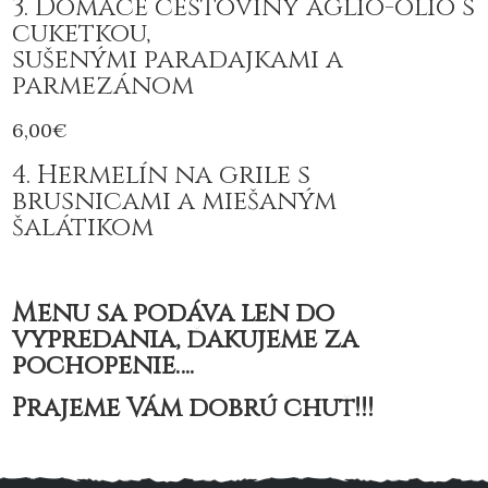
3. Domáce cestoviny aglio-olio s
cuketkou,
sušenými paradajkami a
parmezánom
6,00€
4. Hermelín na grile s
brusnicami a miešaným
šalátikom
Menu sa podáva len do
vypredania, ďakujeme za
pochopenie….
Prajeme Vám dobrú chuť!!!