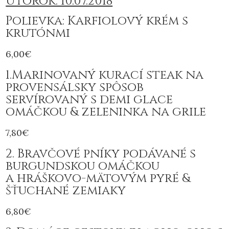
Utorok: 10.07.2018
Polievka: Karfiolový krém s
krutónmi
6,00€
1.Marinovaný kurací steak na
provensálsky spôsob
servírovaný s demi glace
omáčkou & zeleninka na grile
7,80€
2. Bravčové pníky podávané s
burgundskou omáčkou
a hráškovo-mätovým pyré &
šťuchané zemiaky
6,80€