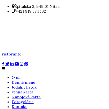
Špitálska 2, 949 01 Nitra
+421 918 374 132
ristorante
O nás
Denné menu
Jedálny lístok
Vínna karta
Nápojová karta
Fotogaléria
Kontakt