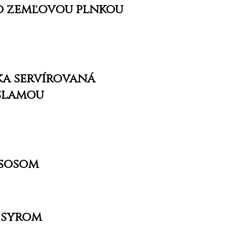
so žemľovou plnkou
ka servírovaná
slamou
lososom
 syrom