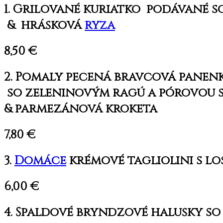
1. Grilované kuriatko podávané 
& hrášková
ryža
8,50 €
2. Pomaly pečená bravčová panen
so zeleninovým ragú a pórovou 
& parmezánová kroketa
7,80 €
3.
Domáce
krémové tagliolini s 
6,00 €
4. Špaldové bryndzové halušky so