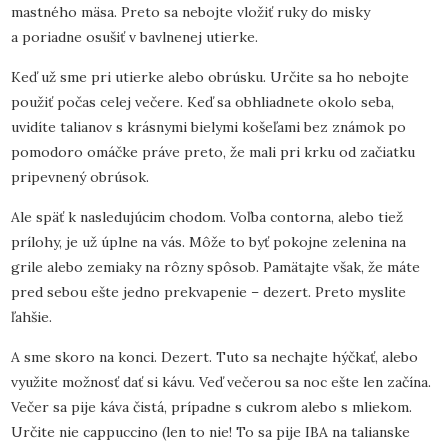
mastného mäsa. Preto sa nebojte vložiť ruky do misky
a poriadne osušiť v bavlnenej utierke.
Keď už sme pri utierke alebo obrúsku. Určite sa ho nebojte
použiť počas celej večere. Keď sa obhliadnete okolo seba,
uvidíte talianov s krásnymi bielymi košeľami bez známok po
pomodoro omáčke práve preto, že mali pri krku od začiatku
pripevnený obrúsok.
Ale späť k nasledujúcim chodom. Voľba contorna, alebo tiež
prílohy, je už úplne na vás. Môže to byť pokojne zelenina na
grile alebo zemiaky na rôzny spôsob. Pamätajte však, že máte
pred sebou ešte jedno prekvapenie – dezert. Preto myslite
ľahšie.
A sme skoro na konci. Dezert. Tuto sa nechajte hýčkať, alebo
využite možnosť dať si kávu. Veď večerou sa noc ešte len začína.
Večer sa pije káva čistá, prípadne s cukrom alebo s mliekom.
Určite nie cappuccino (len to nie! To sa pije IBA na talianske