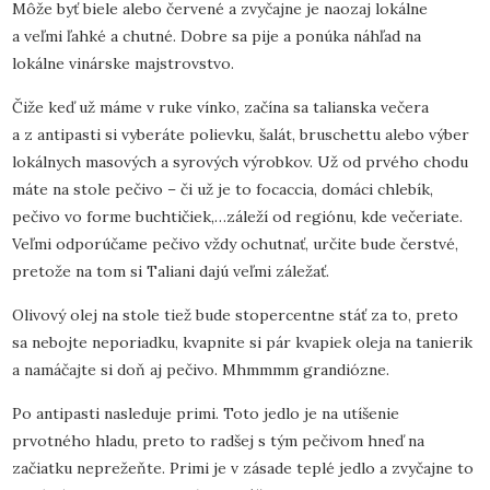
Môže byť biele alebo červené a zvyčajne je naozaj lokálne
a veľmi ľahké a chutné. Dobre sa pije a ponúka náhľad na
lokálne vinárske majstrovstvo.
Čiže keď už máme v ruke vínko, začína sa talianska večera
a z antipasti si vyberáte polievku, šalát, bruschettu alebo výber
lokálnych masových a syrových výrobkov. Už od prvého chodu
máte na stole pečivo – či už je to focaccia, domáci chlebík,
pečivo vo forme buchtičiek,…záleží od regiónu, kde večeriate.
Veľmi odporúčame pečivo vždy ochutnať, určite bude čerstvé,
pretože na tom si Taliani dajú veľmi záležať.
Olivový olej na stole tiež bude stopercentne stáť za to, preto
sa nebojte neporiadku, kvapnite si pár kvapiek oleja na tanierik
a namáčajte si doň aj pečivo. Mhmmmm grandiózne.
Po antipasti nasleduje primi. Toto jedlo je na utíšenie
prvotného hladu, preto to radšej s tým pečivom hneď na
začiatku neprežeňte. Primi je v zásade teplé jedlo a zvyčajne to