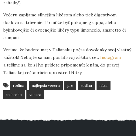
raňajky!).
Večeru zapíjame silnejším likérom alebo tiež digestivom –
doslova na trávenie. To môže byť pokojne grappa, alebo
bylinkovejšie či ovocnejšie likéry typu limoncelo, amaretto či
campari.
Veríme, že budete mať v Taliansku počas dovolenky svoj vlastný
zážitok! Nebojte sa nám poslať svoj zážitok cez
Instagram
a tešíme sa, že si ho prídete pripomenúť k nám, do pravej
Talianskej reštaurácie uprostred Nitry.
rodina
najlepsia vecera
pre
rodinu
nitra
taliansko
vecera