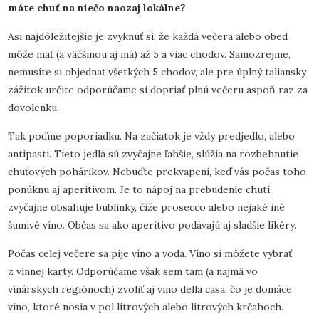
máte chuť na niečo naozaj lokálne?
Asi najdôležitejšie je zvyknúť si, že každá večera alebo obed
môže mať (a väčšinou aj má) až 5 a viac chodov. Samozrejme,
nemusíte si objednať všetkých 5 chodov, ale pre úplný taliansky
zážitok určite odporúčame si dopriať plnú večeru aspoň raz za
dovolenku.
Tak poďme poporiadku. Na začiatok je vždy predjedlo, alebo
antipasti. Tieto jedlá sú zvyčajne ľahšie, slúžia na rozbehnutie
chuťových pohárikov. Nebuďte prekvapení, keď vás počas toho
ponúknu aj aperitivom. Je to nápoj na prebudenie chutí,
zvyčajne obsahuje bublinky, čiže prosecco alebo nejaké iné
šumivé víno. Občas sa ako aperitivo podávajú aj sladšie likéry.
Počas celej večere sa pije víno a voda. Víno si môžete vybrať
z vínnej karty. Odporúčame však sem tam (a najmä vo
vinárskych regiónoch) zvoliť aj vino della casa, čo je domáce
víno, ktoré nosia v pol litrových alebo litrových krčahoch.