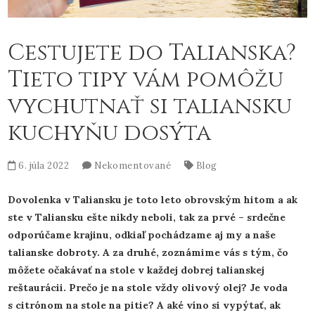
Cestujete do Talianska?
Tieto tipy vám pomôžu
vychutnať si taliansku
kuchyňu dosýta
6. júla 2022
Nekomentované
Blog
Dovolenka v Taliansku je toto leto obrovským hitom a ak
ste v Taliansku ešte nikdy neboli, tak za prvé – srdečne
odporúčame krajinu, odkiaľ pochádzame aj my a naše
talianske dobroty. A za druhé, zoznámime vás s tým, čo
môžete očakávať na stole v každej dobrej talianskej
reštaurácii. Prečo je na stole vždy olivový olej? Je voda
s citrónom na stole na pitie? A aké víno si vypýtať, ak