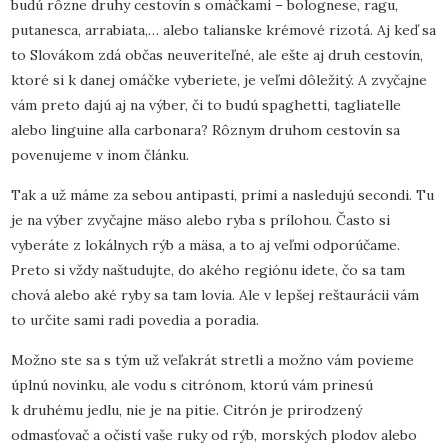
budú rôzne druhy cestovín s omáčkami – bolognese, ragu,
putanesca, arrabiata,… alebo talianske krémové rizotá. Aj keď sa
to Slovákom zdá občas neuveriteľné, ale ešte aj druh cestovín,
ktoré si k danej omáčke vyberiete, je veľmi dôležitý. A zvyčajne
vám preto dajú aj na výber, či to budú spaghetti, tagliatelle
alebo linguine alla carbonara? Rôznym druhom cestovín sa
povenujeme v inom článku.
Tak a už máme za sebou antipasti, primi a nasledujú secondi. Tu
je na výber zvyčajne mäso alebo ryba s prílohou. Často si
vyberáte z lokálnych rýb a mäsa, a to aj veľmi odporúčame.
Preto si vždy naštudujte, do akého regiónu idete, čo sa tam
chová alebo aké ryby sa tam lovia. Ale v lepšej reštaurácii vám
to určite sami radi povedia a poradia.
Možno ste sa s tým už veľakrát stretli a možno vám povieme
úplnú novinku, ale vodu s citrónom, ktorú vám prinesú
k druhému jedlu, nie je na pitie. Citrón je prirodzený
odmasťovač a očistí vaše ruky od rýb, morských plodov alebo