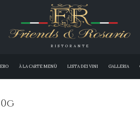
RISTORANTE
IERO
À LA CARTE MENÙ
LISTA DEI VINI
GALLERIA
00g